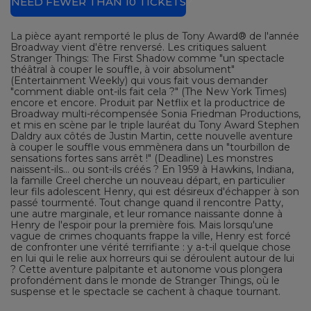
NEED FEWER THAN 10 TICKETS?
La pièce ayant remporté le plus de Tony Award® de l'année
Broadway vient d'être renversé. Les critiques saluent
Stranger Things: The First Shadow comme "un spectacle
théâtral à couper le souffle, à voir absolument"
(Entertainment Weekly) qui vous fait vous demander
"comment diable ont-ils fait cela ?" (The New York Times)
encore et encore. Produit par Netflix et la productrice de
Broadway multi-récompensée Sonia Friedman Productions,
et mis en scène par le triple lauréat du Tony Award Stephen
Daldry aux côtés de Justin Martin, cette nouvelle aventure
à couper le souffle vous emmènera dans un "tourbillon de
sensations fortes sans arrêt !" (Deadline) Les monstres
naissent-ils... ou sont-ils créés ? En 1959 à Hawkins, Indiana,
la famille Creel cherche un nouveau départ, en particulier
leur fils adolescent Henry, qui est désireux d'échapper à son
passé tourmenté. Tout change quand il rencontre Patty,
une autre marginale, et leur romance naissante donne à
Henry de l'espoir pour la première fois. Mais lorsqu'une
vague de crimes choquants frappe la ville, Henry est forcé
de confronter une vérité terrifiante : y a-t-il quelque chose
en lui qui le relie aux horreurs qui se déroulent autour de lui
? Cette aventure palpitante et autonome vous plongera
profondément dans le monde de Stranger Things, où le
suspense et le spectacle se cachent à chaque tournant.