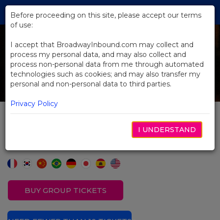
Skip
Tog
to
Before proceeding on this site, please accept our terms
navi
Main
of use:
Previous
N
Content
I accept that BroadwayInbound.com may collect and
process my personal data, and may also collect and
process non-personal data from me through automated
technologies such as cookies; and may also transfer my
personal and non-personal data to third parties.
Privacy Policy
Stranger Things : La
I UNDERSTAND
Première Ombre
BUY GROUP TICKETS