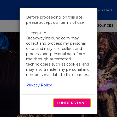
CONTACT
Before proceeding on this site,
please accept our terms of use:
SHOWS
WORKSHOPS
EDUCATIONAL RESOURCES
I accept that
BroadwayInbound.com may
collect and process my personal
data, and may also collect and
process non-personal data from
me through automated
technologies such as cookies; and
may also transfer my personal and
non-personal data to third parties.
Privacy Policy
I UNDERSTAND