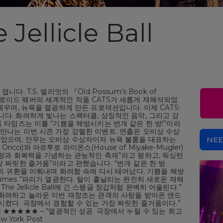
 Jellicle Ball
. T.S. 엘리엇의 『Old Possum’s Book of
앤드류 로이드 웨버의 세계적인 작품 CATS가 새롭게 재해석되었
세우며, 뉴욕을 열광하게 만든 프로덕션입니다. 이제 CATS:
에 오릅니다. 화려하게 빛나는 스펙터클, 상징적인 음악, 그리고 강
 타임즈는 이를 “기쁨을 해방시키는 번개 같은 한 방!”이라
만나는 이번 시즌 가장 강렬한 이벤트. 연출은 오비상 수상
맡았으며, 안무는 오비상 수상자이자 뉴욕 볼룸을 대표하는
NEE
ricci)와 아르투로 라이온스(House of Miyake-Mugler)
사랑과 회복력을 기념하는 관능적인 축제”라고 평하고, 워싱턴
 짜릿한 즐거움”이라고 편했습니다. “번개 같은 한 방.
그리자벨라의 귀환을 이뤄내며 화려함 속에 다시 태어났다. 기쁨을 해방
rk Times “파리가 열광한다. 털이 흩날리는 완전히 새로운 재해
he Jellicle Ball에 긴 스팽글 장갑처럼 완벽히 어울린다.”
ork “화려하고 놀라운 이번 재창조는 관객의 사랑을 받아온 앤드
시켰다. 극장에서 경험할 수 있는 가장 짜릿한 즐거움이다.”
Post ★★★★★ – “열광적인 성공. 극장에서 누릴 수 있는 최고
 York Post