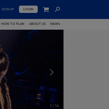
SIGN UP
LOGIN
HOW TO PLAN
ABOUT US
NEWS
Next
1
/
14