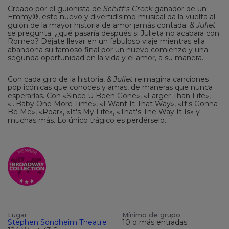
Creado por el guionista de
Schitt's Creek
ganador de un
Emmy®, este nuevo y divertidísimo musical da la vuelta al
guión de la mayor historia de amor jamás contada.
& Juliet
se pregunta: ¿qué pasaría después si Julieta no acabara con
Romeo? Déjate llevar en un fabuloso viaje mientras ella
abandona su famoso final por un nuevo comienzo y una
segunda oportunidad en la vida y el amor, a su manera.
Con cada giro de la historia,
& Juliet
reimagina canciones
pop icónicas que conoces y amas, de maneras que nunca
esperarías. Con «Since U Been Gone», «Larger Than Life»,
«...Baby One More Time», «I Want It That Way», «It's Gonna
Be Me», «Roar», «It's My Life», «That's The Way It Is» y
muchas más. Lo único trágico es perdérselo.
Lugar
Mínimo de grupo
Stephen Sondheim Theatre
10 o más entradas