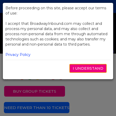
Skip
Tog
to
Before proceeding on this site, please accept our terms
navi
Main
of use:
Previous
N
Content
I accept that BroadwayInbound.com may collect and
process my personal data, and may also collect and
process non-personal data from me through automated
technologies such as cookies; and may also transfer my
personal and non-personal data to third parties.
Privacy Policy
& Juliet
I UNDERSTAND
BUY GROUP TICKETS
NEED FEWER THAN 10 TICKETS?