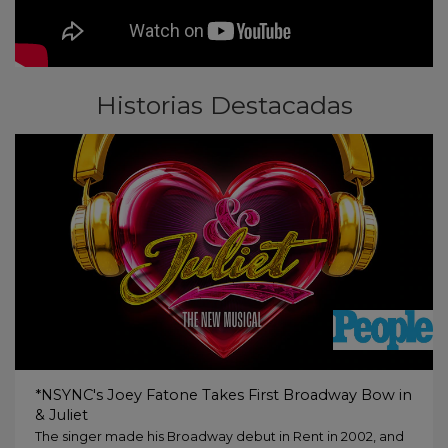
Historias Destacadas
*NSYNC's Joey Fatone Takes First Broadway Bow in
& Juliet
The singer made his Broadway debut in Rent in 2002, and