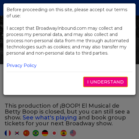
Skip
Tog
to
Before proceeding on this site, please accept our terms
navi
Main
of use:
Previous
N
Content
I accept that BroadwayInbound.com may collect and
process my personal data, and may also collect and
process non-personal data from me through automated
technologies such as cookies; and may also transfer my
personal and non-personal data to third parties.
Privacy Policy
¡BOOP! El Musical de
I UNDERSTAND
Betty Boop
This production of ¡BOOP! El Musical de
Betty Boop is closed, but you can still see a
show.
See what's playing
and book group
tickets for your next Broadway show.