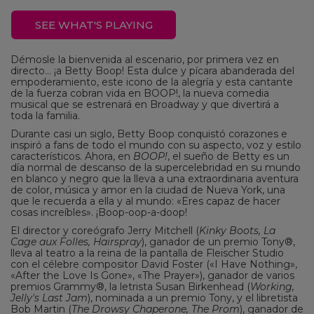
SEE WHAT'S PLAYING
Démosle la bienvenida al escenario, por primera vez en
directo… ¡a Betty Boop! Esta dulce y pícara abanderada del
empoderamiento, este icono de la alegría y esta cantante
de la fuerza cobran vida en BOOP!, la nueva comedia
musical que se estrenará en Broadway y que divertirá a
toda la familia.
Durante casi un siglo, Betty Boop conquistó corazones e
inspiró a fans de todo el mundo con su aspecto, voz y estilo
característicos. Ahora, en
BOOP!
, el sueño de Betty es un
día normal de descanso de la supercelebridad en su mundo
en blanco y negro que la lleva a una extraordinaria aventura
de color, música y amor en la ciudad de Nueva York, una
que le recuerda a ella y al mundo: «Eres capaz de hacer
cosas increíbles». ¡Boop-oop-a-doop!
El director y coreógrafo Jerry Mitchell (
Kinky Boots, La
Cage aux Folles, Hairspray
), ganador de un premio Tony®,
lleva al teatro a la reina de la pantalla de Fleischer Studio
con el célebre compositor David Foster («I Have Nothing»,
«After the Love Is Gone», «The Prayer»), ganador de varios
premios Grammy®, la letrista Susan Birkenhead (
Working,
Jelly's Last Jam
), nominada a un premio Tony, y el libretista
Bob Martin (
The Drowsy Chaperone, The Prom
), ganador de