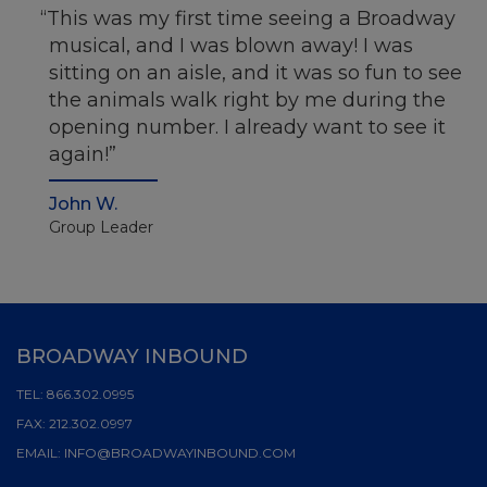
This was my first time seeing a Broadway
musical, and I was blown away! I was
sitting on an aisle, and it was so fun to see
the animals walk right by me during the
opening number. I already want to see it
again!
John W.
Group Leader
BROADWAY INBOUND
TEL:
866.302.0995
FAX:
212.302.0997
EMAIL:
INFO@BROADWAYINBOUND.COM