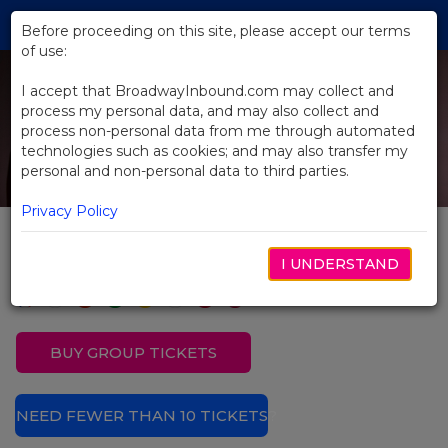
Skip
Tog
to
Before proceeding on this site, please accept our terms
navi
Main
of use:
Previous
N
Content
I accept that BroadwayInbound.com may collect and
process my personal data, and may also collect and
process non-personal data from me through automated
technologies such as cookies; and may also transfer my
personal and non-personal data to third parties.
Privacy Policy
O Rei Leão
I UNDERSTAND
BUY GROUP TICKETS
NEED FEWER THAN 10 TICKETS?