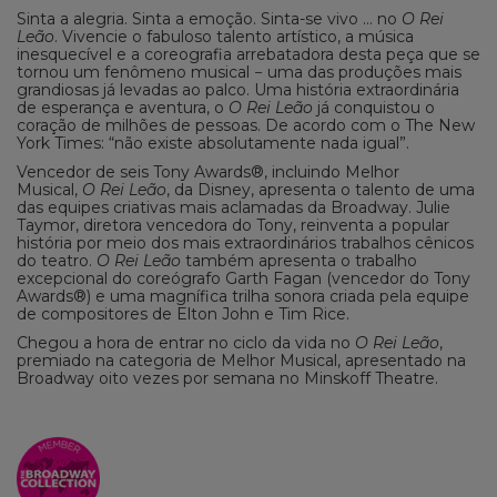
Sinta a alegria. Sinta a emoção. Sinta-se vivo … no
O Rei
Leão
. Vivencie o fabuloso talento artístico, a música
inesquecível e a coreografia arrebatadora desta peça que se
tornou um fenômeno musical − uma das produções mais
grandiosas já levadas ao palco. Uma história extraordinária
de esperança e aventura, o
O Rei Leão
já conquistou o
coração de milhões de pessoas. De acordo com o The New
York Times: “não existe absolutamente nada igual”.
Vencedor de seis Tony Awards®, incluindo Melhor
Musical,
O Rei Leão
, da Disney, apresenta o talento de uma
das equipes criativas mais aclamadas da Broadway. Julie
Taymor, diretora vencedora do Tony, reinventa a popular
história por meio dos mais extraordinários trabalhos cênicos
do teatro.
O Rei Leão
também apresenta o trabalho
excepcional do coreógrafo Garth Fagan (vencedor do Tony
Awards®) e uma magnífica trilha sonora criada pela equipe
de compositores de Elton John e Tim Rice.
Chegou a hora de entrar no ciclo da vida no
O Rei Leão
,
premiado na categoria de Melhor Musical, apresentado na
Broadway oito vezes por semana no Minskoff Theatre.