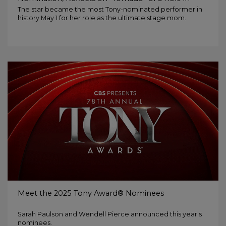
Gypsy
The star became the most Tony-nominated performer in
history May 1 for her role as the ultimate stage mom.
Meet the 2025 Tony Award® Nominees
Sarah Paulson and Wendell Pierce announced this year's
nominees.