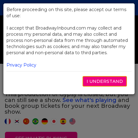
Skip
Tog
to
Before proceeding on this site, please accept our terms
navi
Main
of use:
Previous
N
Content
I accept that BroadwayInbound.com may collect and
process my personal data, and may also collect and
process non-personal data from me through automated
technologies such as cookies; and may also transfer my
personal and non-personal data to third parties.
Privacy Policy
Gypsy
I UNDERSTAND
This production of Gypsy is closed, but you
can still see a show.
See what's playing
and
book group tickets for your next Broadway
show.