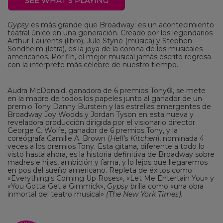
SEE WHAT'S PLAYING
Gypsy
es más grande que Broadway: es un acontecimiento
teatral único en una generación. Creado por los legendarios
Arthur Laurents (libro), Jule Styne (música) y Stephen
Sondheim (letra), es la joya de la corona de los musicales
americanos. Por fin, el mejor musical jamás escrito regresa
con la intérprete más célebre de nuestro tiempo.
Audra McDonald, ganadora de 6 premios Tony®, se mete
en la madre de todos los papeles junto al ganador de un
premio Tony Danny Burstein y las estrellas emergentes de
Broadway Joy Woods y Jordan Tyson en esta nueva y
reveladora producción dirigida por el visionario director
George C. Wolfe, ganador de 6 premios Tony, y la
coreógrafa Camille A. Brown (
Hell's Kitchen
), nominada 4
veces a los premios Tony. Esta gitana, diferente a todo lo
visto hasta ahora, es la historia definitiva de Broadway sobre
madres e hijas, ambición y fama, y lo lejos que llegaremos
en pos del sueño americano. Repleta de éxitos como
«Everything's Coming Up Roses», «Let Me Entertain You» y
«You Gotta Get a Gimmick»,
Gypsy
brilla como «una obra
inmortal del teatro musical»
(The New York Times).