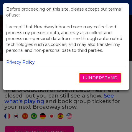
Skip
Tog
to
Before proceeding on this site, please accept our terms
navi
Main
of use:
Previous
N
Content
I accept that BroadwayInbound.com may collect and
process my personal data, and may also collect and
process non-personal data from me through automated
technologies such as cookies; and may also transfer my
personal and non-personal data to third parties.
Privacy Policy
Death Becomes Her
I UNDERSTAND
This production of Death Becomes Her is
closed, but you can still see a show.
See
what's playing
and book group tickets for
your next Broadway show.