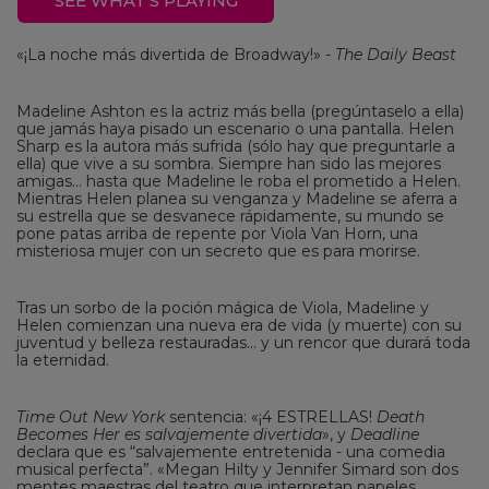
SEE WHAT'S PLAYING
«¡La noche más divertida de Broadway!» -
The Daily Beast
Madeline Ashton es la actriz más bella (pregúntaselo a ella)
que jamás haya pisado un escenario o una pantalla. Helen
Sharp es la autora más sufrida (sólo hay que preguntarle a
ella) que vive a su sombra. Siempre han sido las mejores
amigas... hasta que Madeline le roba el prometido a Helen.
Mientras Helen planea su venganza y Madeline se aferra a
su estrella que se desvanece rápidamente, su mundo se
pone patas arriba de repente por Viola Van Horn, una
misteriosa mujer con un secreto que es para morirse.
Tras un sorbo de la poción mágica de Viola, Madeline y
Helen comienzan una nueva era de vida (y muerte) con su
juventud y belleza restauradas... y un rencor que durará toda
la eternidad.
Time Out New York
sentencia: «¡4 ESTRELLAS!
Death
Becomes Her es salvajemente divertida
», y
Deadline
declara que es “salvajemente entretenida - una comedia
musical perfecta”. «Megan Hilty y Jennifer Simard son dos
mentes maestras del teatro que interpretan papeles