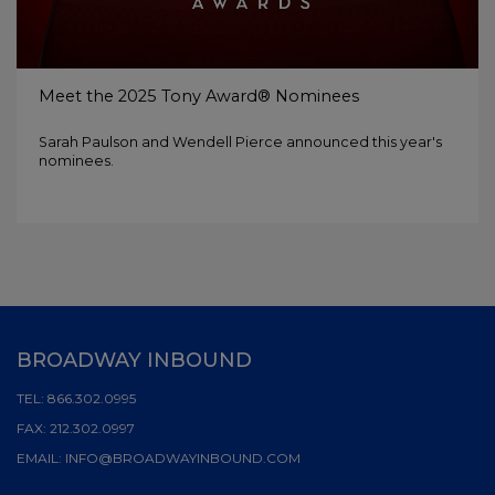
Meet the 2025 Tony Award® Nominees
Sarah Paulson and Wendell Pierce announced this year's
nominees.
BROADWAY INBOUND
TEL:
866.302.0995
FAX:
212.302.0997
EMAIL:
INFO@BROADWAYINBOUND.COM